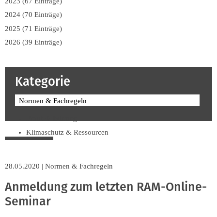
2023 (67 Einträge)
2024 (70 Einträge)
2025 (71 Einträge)
2026 (39 Einträge)
Kategorie
Normen & Fachregeln
Beruf & Bildung
Klimaschutz & Ressourcen
Normen & Fachregeln
Prävention & Arbeitsschutz
28.05.2020
|
Normen & Fachregeln
Recht & Wirtschaft
Anmeldung zum letzten RAM-Online-
Soziales & Tarifpolitik
Seminar
Verband & Innungen
Interviews