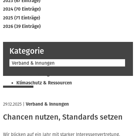
2023 (67 Einträge)
2024 (70 Einträge)
2025 (71 Einträge)
2026 (39 Einträge)
Kategorie
Verband & Innungen
Beruf & Bildung
Klimaschutz & Ressourcen
Normen & Fachregeln
Prävention & Arbeitsschutz
29.12.2025
|
Verband & Innungen
Recht & Wirtschaft
Chancen nutzen, Standards setzen
Soziales & Tarifpolitik
Verband & Innungen
Wir blicken auf ein Jahr mit starker Interessenvertretung,
Interviews