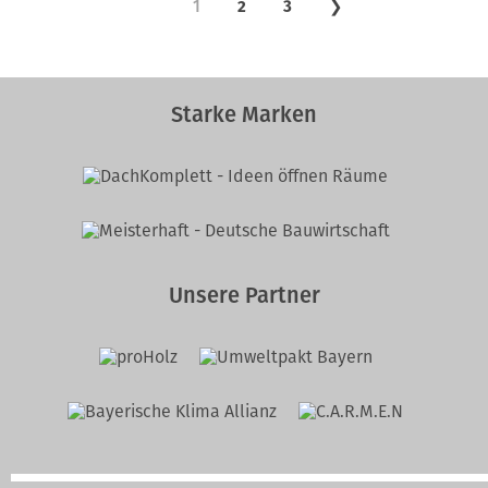
1
2
3
❯
Starke Marken
Unsere Partner